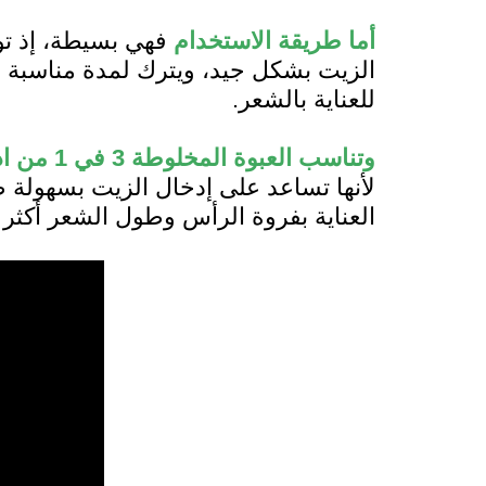
أما طريقة الاستخدام
فهي بسيطة، إذ تو
الزيت بشكل جيد، ويترك لمدة مناسبة 
للعناية بالشعر.
وتناسب العبوة المخلوطة 3 في 1 من اديفاسي هيربل 108 عشبة بحجم 500 مل
لأنها تساعد على إدخال الزيت بسهولة ض
العناية بفروة الرأس وطول الشعر أكثر 