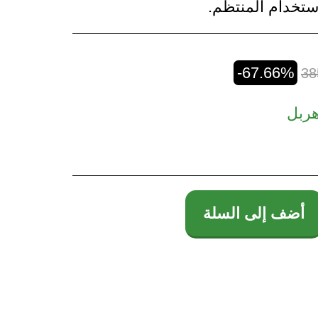
استخدام المنتظم.
-67.66%
38
هربل
أضف إلى السلة