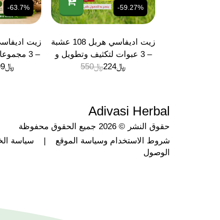
-63.7%
-59.27%
زيت اديفاسي هربل 108 عشبة
– 3 عبوات لتكثيف وتطويل و
﷼
224
﷼
تنبيت الشعر حجم 1.5 لتر
550
﷼
99
ع
Adivasi Herbal
حقوق النشر © 2026 جميع الحقوق محفوظة
شروط الاستخدام وسياسة الموقع
|
سياسة ال
الوصول