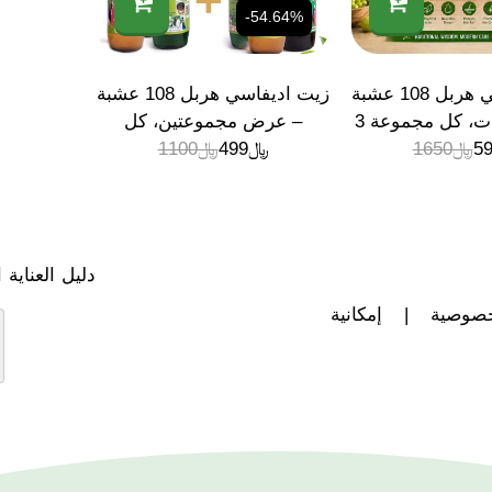
-54.64%
زيت اديفاسي هربل 108 عشبة
زيت اديفاسي هربل 108 عشبة
– 3 مجموعات، كل مجموعة 3
– عرض مجموعتين، كل
5
﷼
بوات
1650
﷼
499
مجموعة 3 عبوات
﷼
1100
دليل العناية
خصوصية
|
إمكانية