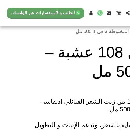
للطلب والاستفسارات عبر الواتساب
زيت الشعر القبائلي أديفاسي هربل 108 عشبة –
العبوة المخلوطة 3 في 1 من زيت الشعر القبائلي اديفاسي
ية بالشعر، وتدعم الإنبات و التطويل