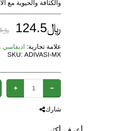
والكثافة والحيوية مع ال
﷼
124.5
﷼
5
علامة تجارية:
اديفاسي 
SKU:
ADIVASI-MX
شارك
أعرف أكثر