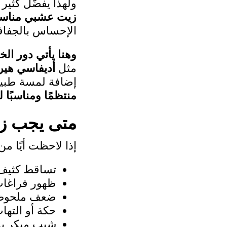
ولهذا يفضّل كثير
زيت عشبي مناسب 
الإحساس بالجفاف
وهنا يأتي دور الخ
مثل
أديفاسي هير
إضافة لمسة طبيعي
منتظمًا ومناسبًا 
متى يجب زي
إذا لاحظت أيًا م
تساقط كثيف
ظهور فراغا
ضعف ملحوظ 
حكة أو الته
شيب مبكر بش