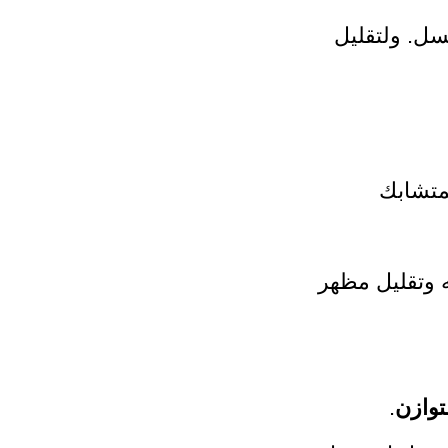
سل. ولتقليل
متشابك
ه وتقليل مظهر
وازن
.