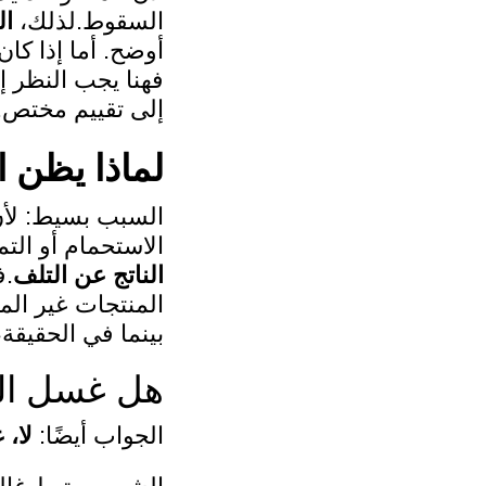
السقوط.لذلك،
ال
أوضح. أما إذا ك
فهنا يجب النظر إ
إلى تقييم مختص.
لماذا يظن 
السبب بسيط: لأن 
الاستحمام أو الت
الناتج عن التلف
.ف
المنتجات غير الم
بينما في الحقيق
هل غسل ال
الجواب أيضًا:
لا،