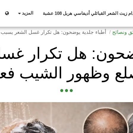
المزيد
زيت الشعر القبائلي أديفاسي هربل 108 عشبة
ئق ونصائح
أطباء جلدية يوضحون: هل تكرار غسل الشعر يسبب ا
وضحون: هل تكرار غس
لع وظهور الشيب فعلً