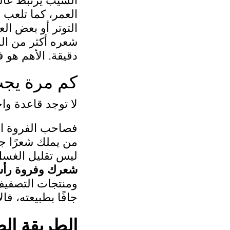
الشيب يرتبط غالب
العمر، كما تلعب 
التوتر أو بعض ا
شعره أكثر من الم
دقيقة. الأهم هو 
كم مرة يج
لا توجد قاعدة وا
فصاحب الفروة ال
من يملك شعرًا جاف
ليس تقليل الغسل
شعرك وفروة رأ
ومنتجات التصفيف،
جافًا بطبيعته، ف
الطريقة ال