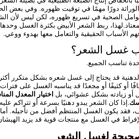
ًا بانخفاض إنتاج الصبغة الطبيعية في بصيلة الشعر
الوراثة دورًا مهمًا في توقيت ظهوره. وفي بعض ال
لعوامل الصحية في تسريع ظهوره، لكن ليس لأن 
عتاد.لهذا، ربط الشعر الأبيض بكثرة الغسل وحدها
فهم الأسباب الحقيقية والتعامل معها بهدوء ووعي.
ب غسل الشعر؟
حدة تناسب الجميع.
دهنية قد يحتاج إلى غسل شعره بشكل متكرر أكثر م
ًا أو كثيفًا أو مجعدًا قد يناسبه الغسل على فترات 
 أو زيادته بشكل عشوائي، بل
اختيار المعدل المن
سك
.إذا كان الشعر يبدو دهنيًا بسرعة أو تتراكم عليه
 فقد يكون الغسل المنتظم أفضل من تأجيله. أما إ
الإفراط في الغسل مع منتجات قوية قد يزيد الهيشا
صحيحة لغسل الشعر