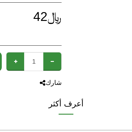
﷼
42
شارك
أعرف أكثر