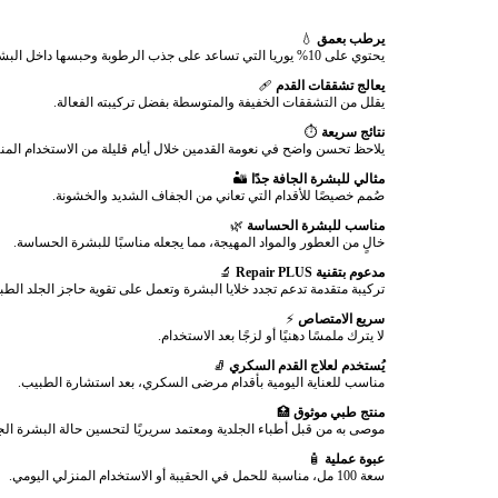
يرطب بعمق
💧
يحتوي على 10% يوريا التي تساعد على جذب الرطوبة وحبسها داخل البشرة.
يعالج تشققات القدم
🩹
يقلل من التشققات الخفيفة والمتوسطة بفضل تركيبته الفعالة.
نتائج سريعة
⏱️
يلاحظ تحسن واضح في نعومة القدمين خلال أيام قليلة من الاستخدام المن
مثالي للبشرة الجافة جدًا
🏜️
صُمم خصيصًا للأقدام التي تعاني من الجفاف الشديد والخشونة.
مناسب للبشرة الحساسة
🌿
خالٍ من العطور والمواد المهيجة، مما يجعله مناسبًا للبشرة الحساسة.
مدعوم بتقنية Repair PLUS
🔬
تركيبة متقدمة تدعم تجدد خلايا البشرة وتعمل على تقوية حاجز الجلد الطب
سريع الامتصاص
⚡
لا يترك ملمسًا دهنيًا أو لزجًا بعد الاستخدام.
يُستخدم لعلاج القدم السكري
🧦
مناسب للعناية اليومية بأقدام مرضى السكري، بعد استشارة الطبيب.
منتج طبي موثوق
🏥
موصى به من قبل أطباء الجلدية ومعتمد سريريًا لتحسين حالة البشرة الج
عبوة عملية
🧴
سعة 100 مل، مناسبة للحمل في الحقيبة أو الاستخدام المنزلي اليومي.