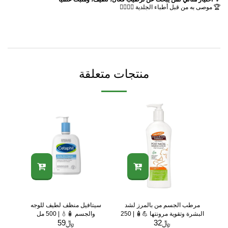
🏆 موصى به من قبل أطباء الجلدية 👩‍⚕️👨‍⚕️
منتجات متعلقة
مرطب الجسم من بالمرز لشد
سيتافيل منظف لطيف للوجه
البشرة وتقوية مرونتها 💪🧴 | 250
والجسم 🧴💧 | 500 مل
﷼
مل
32
﷼
59