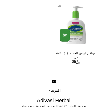
سيتافيل لوشن للجسم 🧴💧 | 473
مل
﷼
85
المزيد
Adivasi Herbal
حقوق النشر © 2026 جميع الحقوق محفوظة