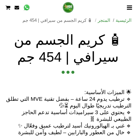
الرئيسية
المتجر
🧴 كريم الجسم من سيرافي | 454 جم
🧴 كريم الجسم من
سيرافي | 454 جم
🔹 ترطيب يدوم 24 ساعة – بفضل تقنية MVE التي تطلق
🔹 يحتوي على 3 سيراميدات أساسية تدعم الحاجز
🔹 خالٍ من العطور والبارابين – لطيف وآمن للبشرة