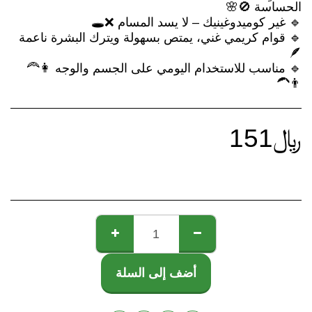
🔹 قوام كريمي غني، يمتص بسهولة ويترك البشرة ناعمة
🔹 مناسب للاستخدام اليومي على الجسم والوجه 👩‍🦰
👨‍🦱
﷼
151
أضف إلى السلة