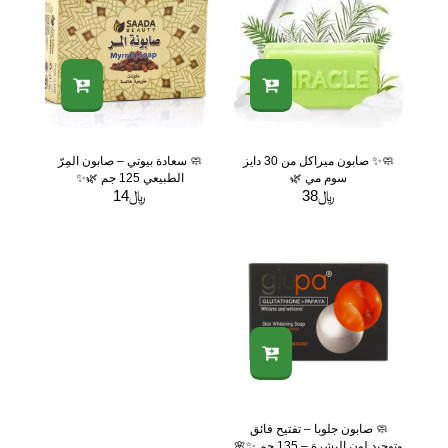
🧼✨ صابون ميراكل من 30 دايز
🧼 سعادة بيوتي – صابون المِرّ
سوم مي 🌿
الطبيعي 125 جم 🌿✨
﷼
38
﷼
14
🧼 صابون جلوبا – تفتيح فائق
وتوحيد لون البشرة – 135 جم ✨🌸