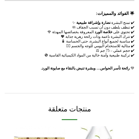
🌟 الفوائد والمميزات:
✔️ تمنح البشرة
نضارة وإشراقة طبيعية
✨
✔️ تنظف بلطف دون أن تسبب الجفاف 🧼
✔️ تحتوي على
خلاصة الورد
المعروفة بخصائصها المهدئة 🌹
✔️ تترك البشرة ناعمة وذات رائحة زهرية جذابة 💖
✔️ مناسبة لجميع أنواع البشرة، حتى الحساسة 🧴
✔️ مثالية للاستخدام اليومي للوجه والجسم 🧖‍♀️
✔️ حجم عملي – 75 جم ⚖️
✔️ تركيبة طبيعية وآمنة خالية من المواد الكيميائية القاسية 🚫
💚
رائحة تأسر الحواس… وبشرة تنبض بالنقاء مع صابونة الورد.
منتجات متعلقة