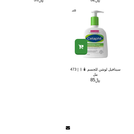
سيتافيل لوشن للجسم 🧴💧 | 473
مل
﷼
85