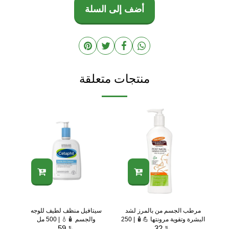
أضف إلى السلة
منتجات متعلقة
مرطب الجسم من بالمرز لشد
سيتافيل منظف لطيف للوجه
البشرة وتقوية مرونتها 💪🧴 | 250
والجسم 🧴💧 | 500 مل
﷼
مل
32
﷼
59