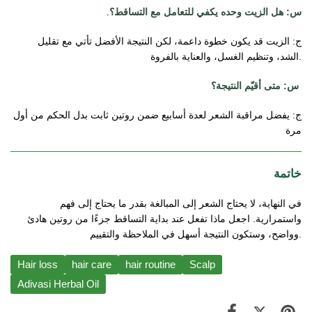
س: هل الزيت وحده يكفي للتعامل مع التساقط؟
.
ج: الزيت قد يكون خطوة داعمة، لكن النتيجة الأفضل تأتي مع تقليل 
الشد، وتنظيم الغسل، والعناية بالفروة.
س: متى أقيّم النتيجة؟ 
ج: يفضل مراقبة الشعر لعدة أسابيع ضمن روتين ثابت بدل الحكم من أول 
مرة
خاتم
ة
في النهاية، لا يحتاج الشعر إلى المبالغة بقدر ما يحتاج إلى فهم 
واستمرارية. اجعل ماذا تفعل عند بداية التساقط جزءًا من روتين هادئ 
وواضح، وستكون النتيجة أسهل في الملاحظة والتقييم.
Hair loss
hair care
hair routine
Scalp
Adivasi Herbal Oil