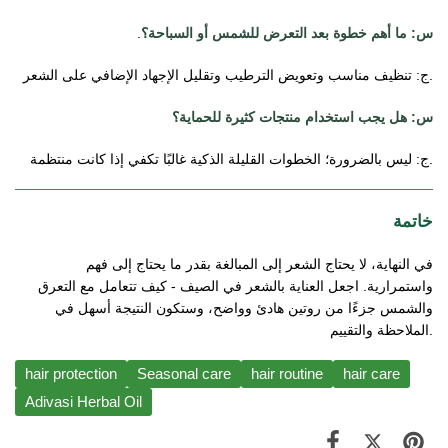
س: ما أهم خطوة بعد التعرض للشمس أو السباحة؟
.
ج: تنظيف مناسب وتعويض الترطيب وتقليل الإجهاد الإضافي على الشعر.
س: هل يجب استخدام منتجات كثيرة للحماية؟
ج: ليس بالضرورة؛ الخطوات القليلة الذكية غالبًا تكفي إذا كانت منتظمة.
خاتمة
في النهاية، لا يحتاج الشعر إلى المبالغة بقدر ما يحتاج إلى فهم 
واستمرارية. اجعل العناية بالشعر في الصيف - كيف تتعامل مع التعرق 
والشمس جزءًا من روتين هادئ وواضح، وستكون النتيجة أسهل في 
الملاحظة والتقييم.
hair protection
Seasonal care
hair routine
hair care
Adivasi Herbal Oil